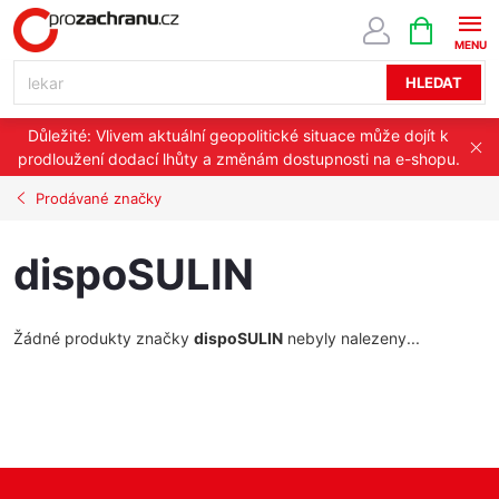
Přejít
NÁKUPNÍ
KOŠÍK
na
obsah
HLEDAT
Důležité: Vlivem aktuální geopolitické situace může dojít k
prodloužení dodací lhůty a změnám dostupnosti na e-shopu.
Prodávané značky
dispoSULIN
Žádné produkty značky
dispoSULIN
nebyly nalezeny...