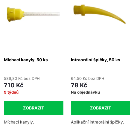
e
Abecedně
p
n
i
í
s
p
p
Míchací kanyly, 50 ks
Intraorální špičky, 50 ks
r
r
o
586,80 Kč bez DPH
64,50 Kč bez DPH
o
710 Kč
78 Kč
d
9 týdnů
Na objednávku
d
u
ZOBRAZIT
ZOBRAZIT
u
k
Míchací kanyly.
Aplikační intraorální špičky.
k