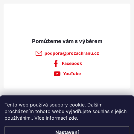
p
í
i
s
u
podpora
@
prozachranu.cz
Facebook
YouTube
Informace pro vás
Tento web používá soubory cookie. Dalším
procházením tohoto webu vyjadřujete souhlas s jejich
používáním.. Více informací
zde
.
Nastavení