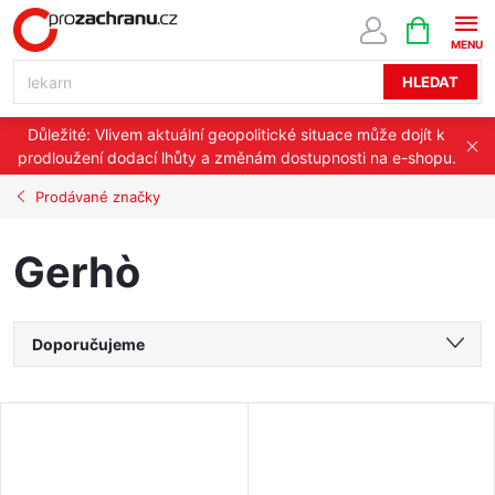
Přejít
NÁKUPNÍ
KOŠÍK
na
obsah
HLEDAT
Důležité: Vlivem aktuální geopolitické situace může dojít k
prodloužení dodací lhůty a změnám dostupnosti na e-shopu.
Prodávané značky
Gerhò
Ř
Doporučujeme
a
Nejlevnější
V
Nejdražší
z
ý
Nejprodávanější