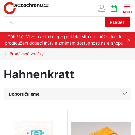
Přejít
NÁKUPNÍ
KOŠÍK
na
obsah
HLEDAT
Důležité: Vlivem aktuální geopolitické situace může dojít k
prodloužení dodací lhůty a změnám dostupnosti na e-shopu.
Prodávané značky
Hahnenkratt
Ř
Doporučujeme
a
Nejlevnější
V
Nejdražší
z
ý
Nejprodávanější