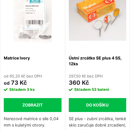
e
Abecedně
p
n
i
í
s
p
p
Matrice Ivory
Ústní zrcátko SE plus 4 SS,
r
12ks
r
o
od 65,20 Kč bez DPH
297,50 Kč bez DPH
o
73 Kč
360 Kč
od
d
Skladem
3 ks
Skladem
53 balení
d
u
ZOBRAZIT
DO KOŠÍKU
u
k
Nerezové matrice o síle 0,04
SE plus - zubní zrcátka, tenké
k
mm s kulatými otvory.
sklo zaručuje dobré zrcadlení,