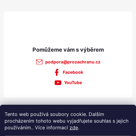
t
ý
p
í
i
s
u
podpora
@
prozachranu.cz
Facebook
YouTube
Informace pro vás
Tento web používá soubory cookie. Dalším
procházením tohoto webu vyjadřujete souhlas s jejich
používáním.. Více informací
zde
.