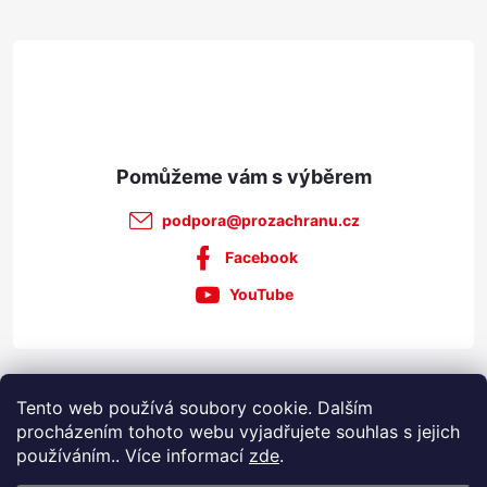
t
ý
p
í
i
s
u
podpora
@
prozachranu.cz
Facebook
YouTube
Informace pro vás
Tento web používá soubory cookie. Dalším
procházením tohoto webu vyjadřujete souhlas s jejich
používáním.. Více informací
zde
.