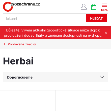
Přejít
NÁKUPNÍ
KOŠÍK
na
obsah
HLEDAT
Důležité: Vlivem aktuální geopolitické situace může dojít k
prodloužení dodací lhůty a změnám dostupnosti na e-shopu.
Prodávané značky
Herbai
Ř
Doporučujeme
a
Nejlevnější
V
Nejdražší
z
ý
Nejprodávanější