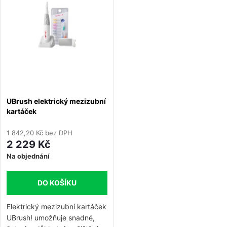
e
Abecedně
p
n
i
í
s
p
p
UBrush elektrický mezizubní
r
kartáček
r
o
1 842,20 Kč bez DPH
o
2 229 Kč
d
Na objednání
d
u
DO KOŠÍKU
u
k
Elektrický mezizubní kartáček
k
UBrush! umožňuje snadné,