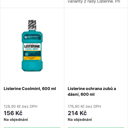
varianty z řady Listerine.
Při
t
aplikaci dvakrát denně kromě
t
čištění zubů nabízí Listerine
ů
Zero stejnou účinnost jako
ů
Listerine, ale s uvolněnější
chutí.
Listerine Coolmint, 600 ml
Listerine ochrana zubů a
dásní, 600 ml
128,90 Kč bez DPH
176,90 Kč bez DPH
156 Kč
214 Kč
Na objednání
Na objednání