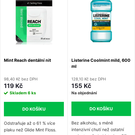
e
Abecedně
p
n
i
í
s
p
p
Mint Reach dentální nit
Listerine Coolmint mild, 600
r
ml
r
o
98,40 Kč bez DPH
128,10 Kč bez DPH
o
119 Kč
155 Kč
d
Skladem
6 ks
Na objednání
d
u
DO KOŠÍKU
DO KOŠÍKU
u
k
Bez alkoholu, s méně
Odstraňuje až o 61 % více
k
intenzivní chutí než ostatní
plaku než Glide Mint Floss.