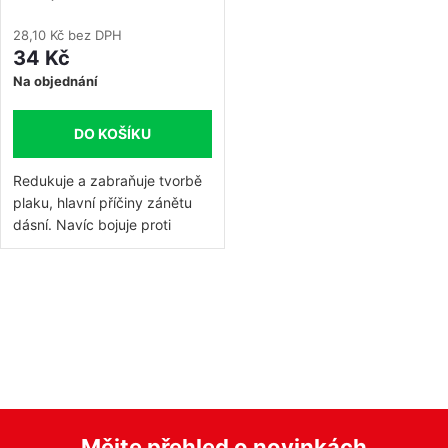
28,10 Kč bez DPH
34 Kč
Na objednání
DO KOŠÍKU
Redukuje a zabraňuje tvorbě
plaku, hlavní příčiny zánětu
dásní. Navíc bojuje proti
škodlivým bakteriím – také v
mezizubních
prostorech. Posiluje zubní
O
sklovinu fluorem a pomáhá
v
tak předcházet zubnímu
l
kazu.
á
d
a
Mějte přehled o novinkách