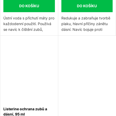
DO KOŠÍKU
DO KOŠÍKU
Ústní voda s příchutí máty pro
Redukuje a zabraňuje tvorbě
každodenní použití.
Používá
plaku, hlavní příčiny zánětu
se navíc k čištění zubů,
dásní.
Navíc bojuje proti
odstraňuje až 97 % bakterií,
škodlivým bakteriím – také v
které zbyly po čištění
mezizubních
zubů.
Účinně bojuje proti
prostorech.
P
osiluje zubní
plaku a osvěžuje dech.
sklovinu fluorem a pomáhá
tak předcházet zubnímu
kazu.
Listerine ochrana zubů a
dásní, 95 ml