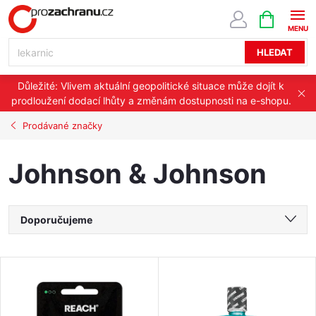
Přejít
NÁKUPNÍ
KOŠÍK
na
obsah
HLEDAT
Důležité: Vlivem aktuální geopolitické situace může dojít k
prodloužení dodací lhůty a změnám dostupnosti na e-shopu.
Prodávané značky
Johnson & Johnson
Ř
Doporučujeme
a
Nejlevnější
V
Nejdražší
z
ý
Nejprodávanější