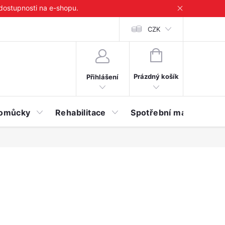
 dostupnosti na e-shopu.
CZK
NÁKUPNÍ
KOŠÍK
Prázdný košík
Přihlášení
 pomůcky
Rehabilitace
Spotřební materiál