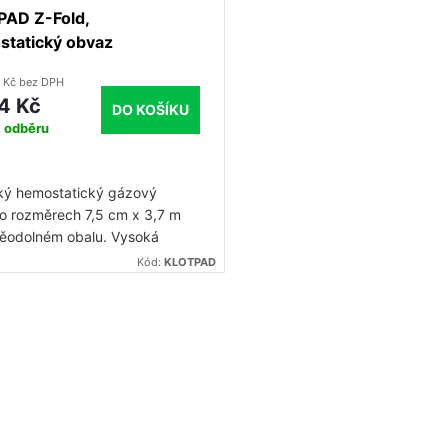
AD Z-Fold,
tatický obvaz
0 Kč bez DPH
4 Kč
DO KOŠÍKU
k odběru
ký hemostatický gázový
o rozměrech 7,5 cm x 3,7 m
ěodolném obalu. Vysoká
trace kaolinu zaručuje účinné
Kód:
KLOTPAD
ní i proti masivnímu krvácení.