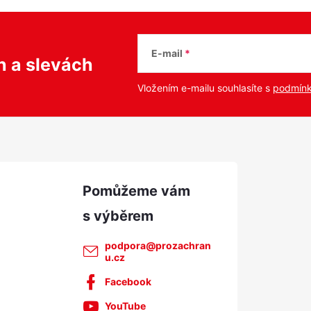
E-mail
ch
a slevách
Vložením e-mailu souhlasíte s
podmínk
podpora
@
prozachran
u.cz
Facebook
YouTube