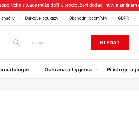
geopolitické situace může dojít k prodloužení dodací lhůty a změnám
 značky
Dárkové poukazy
Obchodní podmínky
GDPR
HLEDAT
tomatologie
Ochrana a hygiena
Přístroje a