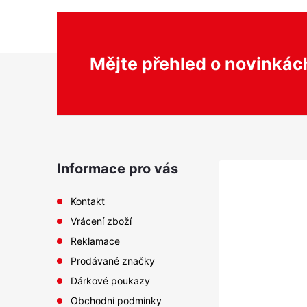
d
nebo reakce přecitlivělosti.
a
c
Z
í
Mějte přehled o novinká
p
á
r
v
p
k
y
a
Informace pro vás
v
ý
t
Kontakt
p
Vrácení zboží
í
i
Reklamace
s
Prodávané značky
u
Dárkové poukazy
Obchodní podmínky