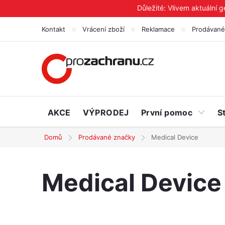
Přejít
Důležité: Vlivem aktuální 
na
Kontakt
Vrácení zboží
Reklamace
Prodávané
obsah
AKCE
VÝPRODEJ
První pomoc
S
Domů
Prodávané značky
Medical Device
Medical Device