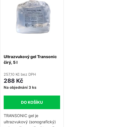
e
Abecedně
p
n
i
í
s
p
p
Ultrazvukový gel Transonic
r
čirý, 5 l
r
o
257,10 Kč bez DPH
o
288 Kč
d
Na objednání
3 ks
d
u
DO KOŠÍKU
u
k
TRANSONIC gel je
k
ultrazvukový (sonografický)