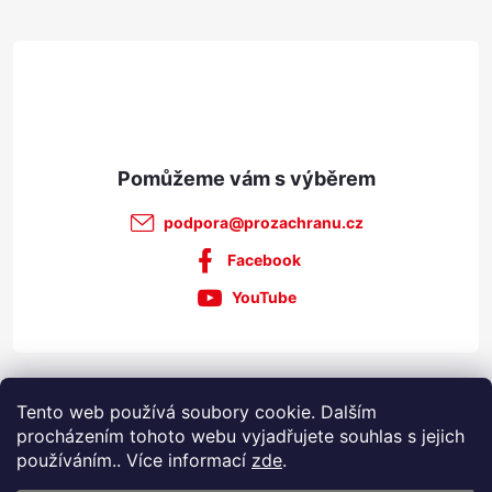
t
ý
p
í
i
s
u
podpora
@
prozachranu.cz
Facebook
YouTube
Informace pro vás
Tento web používá soubory cookie. Dalším
procházením tohoto webu vyjadřujete souhlas s jejich
používáním.. Více informací
zde
.