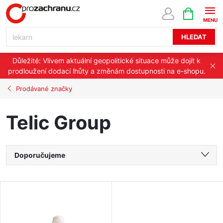
Přejít
NÁKUPNÍ
KOŠÍK
na
obsah
HLEDAT
Důležité: Vlivem aktuální geopolitické situace může dojít k
prodloužení dodací lhůty a změnám dostupnosti na e-shopu.
Prodávané značky
Telic Group
Ř
Doporučujeme
a
Nejlevnější
V
Nejdražší
z
ý
Nejprodávanější