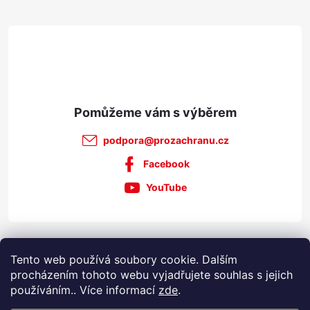
t
ý
p
í
i
s
u
podpora
@
prozachranu.cz
Facebook
YouTube
Informace pro vás
Tento web používá soubory cookie. Dalším
procházením tohoto webu vyjadřujete souhlas s jejich
používáním.. Více informací
zde
.