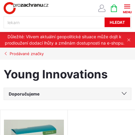
Přejít
NÁKUPNÍ
KOŠÍK
na
obsah
HLEDAT
Důležité: Vlivem aktuální geopolitické situace může dojít k
prodloužení dodací lhůty a změnám dostupnosti na e-shopu.
Prodávané značky
Young Innovations
Ř
Doporučujeme
a
Nejlevnější
V
Nejdražší
z
ý
Nejprodávanější