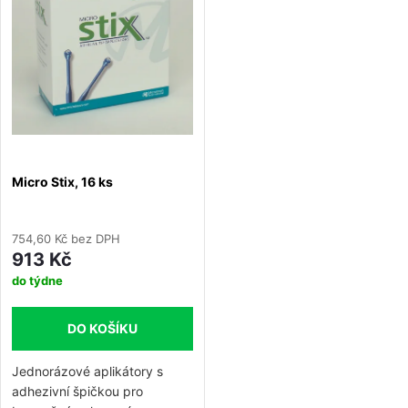
e
Abecedně
p
n
i
í
s
p
p
Micro Stix, 16 ks
r
r
o
754,60 Kč bez DPH
o
913 Kč
d
do týdne
d
u
DO KOŠÍKU
u
k
Jednorázové aplikátory s
k
adhezivní špičkou pro