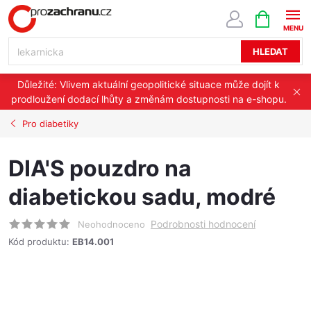
Přejít
NÁKUPNÍ
KOŠÍK
na
obsah
HLEDAT
Důležité: Vlivem aktuální geopolitické situace může dojít k
prodloužení dodací lhůty a změnám dostupnosti na e-shopu.
Pro diabetiky
DIA'S pouzdro na
diabetickou sadu, modré
Podrobnosti hodnocení
Neohodnoceno
Kód produktu:
EB14.001