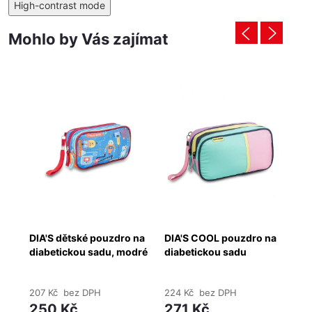
High-contrast mode
Mohlo by Vás zajímat
DIA'S dětské pouzdro na
DIA'S COOL pouzdro na
DI
ené
diabetickou sadu, modré
diabetickou sadu
di
207 Kč bez DPH
224 Kč bez DPH
27
250 Kč
271 Kč
3