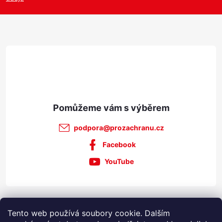
a
t
í
podpora
@
prozachranu.cz
Facebook
YouTube
Informace pro vás
Tento web používá soubory cookie. Dalším