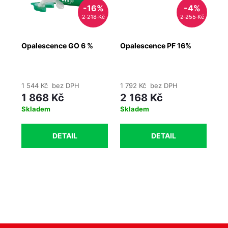
-16%
-4%
2 218 Kč
2 255 Kč
Opalescence GO 6 %
Opalescence PF 16%
ye
t
ob
ks
1 544 Kč bez DPH
1 792 Kč bez DPH
15
1 868 Kč
2 168 Kč
1
Skladem
Skladem
Ih
DETAIL
DETAIL