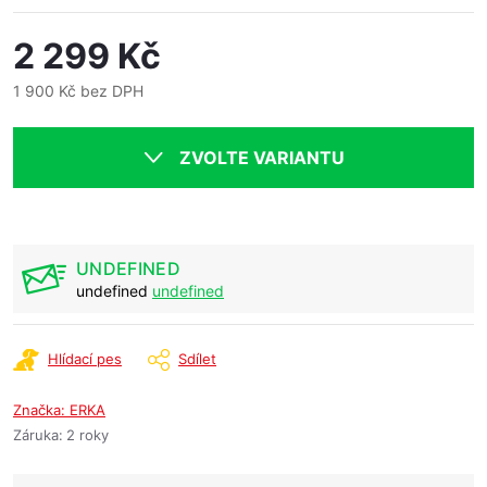
2 299 Kč
1 900 Kč bez DPH
Měrná
cena:
ZVOLTE VARIANTU
UNDEFINED
undefined
undefined
Hlídací pes
Sdílet
Značka:
ERKA
Záruka
:
2 roky