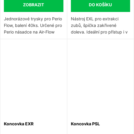
ZOBRAZIT
DO KOŠÍKU
Jednorázové trysky pro Perio
Nástroj EXL pro extrakci
Flow, balení 40ks. Určené pro
zubů, špička zakřivené
Perio násadce na Air-Flow
doleva. Ideální pro přístup i v
přístroje. Plastové koncovky,
zadní oblasti.
které mají kalibraci (3,5,7 a 9
mm) pro použití v hlubších
parodontálních kapsách (4 –
9 mm).
Koncovka EXR
Koncovka PSL