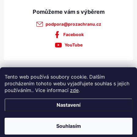
u
podpora
@
prozachranu.cz
Facebook
YouTube
Informace pro vás
Tento web používá soubory cookie. Dalším
procházením tohoto webu vyjadřujete souhlas s jejich
používáním.. Více informací
zde
.
Nastavení
Copyright 2026
Prozachranu.cz
. Všechna práva vyhrazena.
Souhlasím
Vytvořil Shoptet