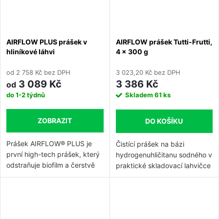
hadici nebo na rychlospojky
Kavo, W&H, Bien-Air, NSK a
Sirona. Přístroj je dodáván se
AIRFLOW PLUS prášek v
AIRFLOW prášek Tutti-Frutti,
supragingiválním práškem
hliníkové láhvi
4 x 300 g
CLASSIC a kompletním
příslušenstvím pro údržbu.
od 2 758 Kč bez DPH
3 023,20 Kč bez DPH
3 089 Kč
3 386 Kč
od
do 1-2 týdnů
Skladem
61 ks
ZOBRAZIT
DO KOŠÍKU
Prášek AIRFLOW® PLUS je
Čistící prášek na bázi
první high-tech prášek, který
hydrogenuhličitanu sodného v
odstraňuje biofilm a čerstvě
praktické skladovací lahvičce
kalcifikovaný zubní kámen
pro všechna zařízení Air-Flow.
minimálně invazivním
Prášek působí při čištění zubů
způsobem ze všech typů
a odstraňování plaku jemně a
povrchů: skloviny, dentinu,
selektivně – neabrazivně.
měkké tkáně, náhrad,