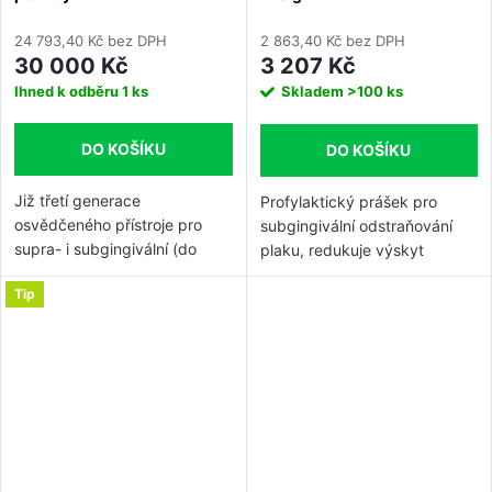
24 793,40 Kč bez DPH
2 863,40 Kč bez DPH
30 000 Kč
3 207 Kč
Ihned k odběru
1 ks
Skladem
>100 ks
DO KOŠÍKU
DO KOŠÍKU
Již třetí generace
Profylaktický prášek pro
osvědčeného přístroje pro
subgingivální odstraňování
supra- i subgingivální (do
plaku, redukuje výskyt
4mm) odstraňování povlaku,
bakterií také v hlubokých
Tip
pigmentací a leštění zubů i v
paradontálních chobotech.
těžce přístupných místech.
Vylepšená ergonomie - úzké
tělo pro lepší pracovní pohodlí
a optimální výhled na
ošetřované oblasti. Snadná
údržba a čištění. Násadec v
úhlu 120° lze otáčet o 360°.
Připojení přímo na turbínovou