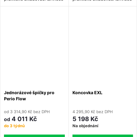
pro všechna zařízení Air-Flow.
pro všechna zařízení Air-Flow.
Prášek působí při čištění zubů
Prášek působí při čištění zubů
a odstraňování plaku jemně a
a odstraňování plaku jemně a
selektivně – neabrazivně.
selektivně – neabrazivně.
Jednorázové špičky pro
Koncovka EXL
Perio Flow
od 3 314,90 Kč bez DPH
4 295,90 Kč bez DPH
4 011 Kč
5 198 Kč
od
do 3 týdnů
Na objednání