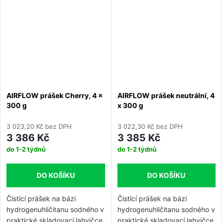
kontrolu aerosolu. >
Vylepšená ergonomie – nižší
hmotnost, pohodlnější
uchopení a nižší zpětný ráz.
Balení SMART obsahuje: > 1x
Násadec AIRFLOW® MAX >
1x Prášek AIRFLOW® PLUS v
hliníkové láhvi (400 g) > 1x
AIRFLOW prášek Cherry, 4 x
AIRFLOW prášek neutrální, 4
Biofilm Discloser.
300 g
x 300 g
3 023,20 Kč bez DPH
3 022,30 Kč bez DPH
3 386 Kč
3 385 Kč
do 1-2 týdnů
do 1-2 týdnů
DO KOŠÍKU
DO KOŠÍKU
Čistící prášek na bázi
Čistící prášek na bázi
hydrogenuhličitanu sodného v
hydrogenuhličitanu sodného v
praktické skladovací lahvičce
praktické skladovací lahvičce