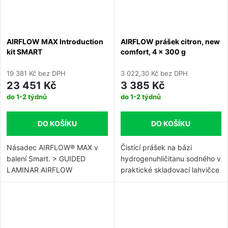
PLUS příslušenstvím na
PLUS příslušenstvím na
údržbu (Easy Clean, Easy Fill
údržbu (Easy Clean, Easy Fill
+ náhradní těsnící gumičky).
+ náhradní těsnící gumičky).
AIRFLOW MAX Introduction
AIRFLOW prášek citron, new
Možno k němu doobjednat
Možno k němu doobjednat
kit SMART
comfort, 4 x 300 g
násadec PERIO-FLOW®.
násadec PERIO-FLOW®.
19 381 Kč bez DPH
3 022,30 Kč bez DPH
23 451 Kč
3 385 Kč
do 1-2 týdnů
do 1-2 týdnů
DO KOŠÍKU
DO KOŠÍKU
Násadec AIRFLOW® MAX v
Čistící prášek na bázi
balení Smart. > GUIDED
hydrogenuhličitanu sodného v
LAMINAR AIRFLOW
praktické skladovací lahvičce
TECHNOLOGIE: lepší
pro všechna zařízení Air-Flow.
účinnost, větší bezpečnost a
Prášek působí při čištění zubů
optimalizovaná spotřeba
a odstraňování plaku jemně a
prášku. > Vylepšený design
selektivně – neabrazivně.
umožňuje redukci a lepší