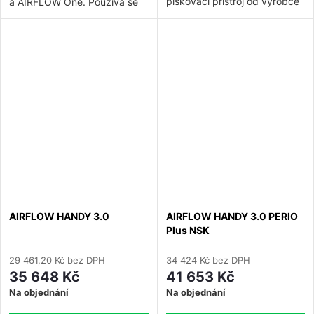
pískovací přístroj od výrobce
a AIRFLOW One. Používá se
EMS určený pro profesionální
pro pravidelnou údržbu a
dentální hygienu. Varianta
dezinfekci vodního okruhu v
Plus je vhodná pro použití s
přístrojích řady AIRFLOW.
práškem AIR-FLOW PLUS a
umožňuje supragingivální i
subgingivální ošetření, včetně
použití v parodontálních
kapsách do hloubky 4 mm.
AIRFLOW HANDY 3.0
AIRFLOW HANDY 3.0 PERIO
Plus NSK
29 461,20 Kč bez DPH
34 424 Kč bez DPH
35 648 Kč
41 653 Kč
Na objednání
Na objednání