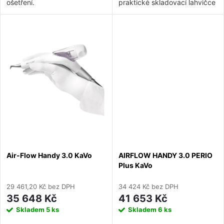
t
ošetření.
praktické skladovací lahvičce
pro všechna zařízení Air-Flow.
t
Prášek působí při čištění zubů
ů
a odstraňování plaku jemně a
ů
selektivně – neabrazivně.
Air-Flow Handy 3.0 KaVo
AIRFLOW HANDY 3.0 PERIO
Plus KaVo
29 461,20 Kč bez DPH
34 424 Kč bez DPH
35 648 Kč
41 653 Kč
Skladem
5 ks
Skladem
6 ks