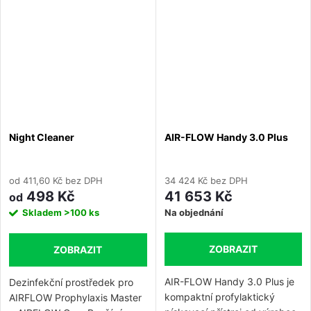
ortodontických aparátů nebo
povrchů implantátů – prášek
PLUS má řešení. Molekula na
bázi erytritolu umožňuje
jedinou indikaci pro
supragingivální i subgingivální
použití. Prášek PLUS
obsahuje chlorhexidin, který z
Night Cleaner
AIR-FLOW Handy 3.0 Plus
něj činí jedinečný prášek s
antimikrobiálními a
antibakteriálními vlastnostmi.
od 411,60 Kč bez DPH
34 424 Kč bez DPH
498 Kč
41 653 Kč
od
Skladem
>100 ks
Na objednání
ZOBRAZIT
ZOBRAZIT
AIR-FLOW Handy 3.0 Plus je
Dezinfekční prostředek pro
kompaktní profylaktický
AIRFLOW Prophylaxis Master