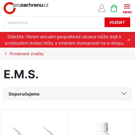
Přejít
NÁKUPNÍ
KOŠÍK
na
obsah
HLEDAT
Důležité: Vlivem aktuální geopolitické situace může dojít k
prodloužení dodací lhůty a změnám dostupnosti na e-shopu.
Prodávané značky
E.M.S.
Ř
Doporučujeme
a
Nejlevnější
V
Nejdražší
z
ý
Nejprodávanější