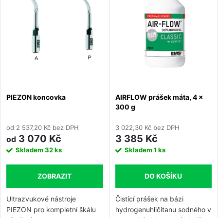
e
Abecedně
p
n
i
í
s
p
p
PIEZON koncovka
AIRFLOW prášek máta, 4 x
r
300 g
r
o
od 2 537,20 Kč bez DPH
3 022,30 Kč bez DPH
o
3 070 Kč
3 385 Kč
od
d
Skladem
32 ks
Skladem
1 ks
d
u
ZOBRAZIT
DO KOŠÍKU
u
k
Ultrazvukové nástroje
Čistící prášek na bázi
k
PIEZON pro kompletní škálu
hydrogenuhličitanu sodného v