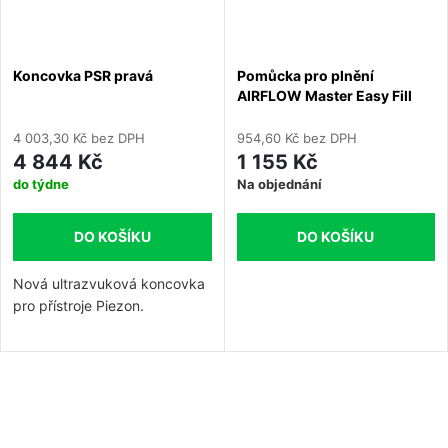
Koncovka PSR pravá
Pomůcka pro plnění
AIRFLOW Master Easy Fill
4 003,30 Kč bez DPH
954,60 Kč bez DPH
4 844 Kč
1 155 Kč
do týdne
Na objednání
DO KOŠÍKU
DO KOŠÍKU
Nová ultrazvuková koncovka
pro přístroje Piezon.
PSR koncovka zahnutá
doprava, ideální doplněk ke
koncovce PS do distálních
O
úseků.
v