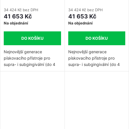
příslušenstvím pro údržbu.
34 424 Kč bez DPH
34 424 Kč bez DPH
41 653 Kč
41 653 Kč
Na objednání
Na objednání
DO KOŠÍKU
DO KOŠÍKU
Nejnovější generace
Nejnovější generace
pískovacího přístroje pro
pískovacího přístroje pro
supra- i subgingivální (do 4
supra- i subgingivální (do 4
mm) odstraňování povlaku,
mm) odstraňování povlaku,
pigmentací a leštění zubů s
pigmentací a leštění zubů s
unikátní technologií AIR-
unikátní technologií AIR-
FLOW®. Přístroj je připojitelný
FLOW®. Přístroj je připojitelný
na turbínkovou hadici přímo
na turbínkovou hadici přímo
nebo přes rychlospojku.
nebo přes rychlospojku.
Přístroj se dodává s
Přístroj se dodává s
násadcem PLUS pro supra- i
násadcem PLUS pro supra- i
subgingivální ošetření (do 4
subgingivální ošetření (do 4
mm), s práškem AIR-FLOW
mm), s práškem AIR-FLOW